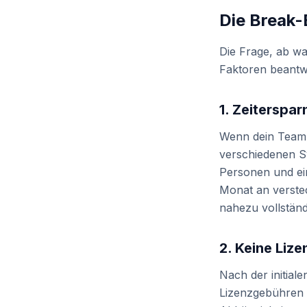
Die Break
Die Frage, ab wan
Faktoren beantw
1. Zeiterspar
Wenn dein Team 
verschiedenen Sy
Personen und ei
Monat an verstec
nahezu vollständ
2. Keine Liz
Nach der initial
Lizenzgebühren a