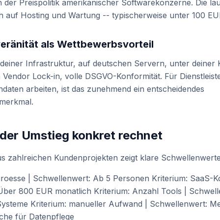
 der Preispolitik amerikanischer Softwarekonzerne. Die l
h auf Hosting und Wartung -- typischerweise unter 100 E
eränität als Wettbewerbsvorteil
deiner Infrastruktur, auf deutschen Servern, unter deiner K
Vendor Lock-in, volle DSGVO-Konformität. Für Dienstleister
daten arbeiten, ist das zunehmend ein entscheidendes
smerkmal.
der Umstieg konkret rechnet
s zahlreichen Kundenprojekten zeigt klare Schwellenwerte
roesse | Schwellenwert: Ab 5 Personen Kriterium: SaaS-Ko
Über 800 EUR monatlich Kriterium: Anzahl Tools | Schwell
Systeme Kriterium: manueller Aufwand | Schwellenwert: Me
he für Datenpflege