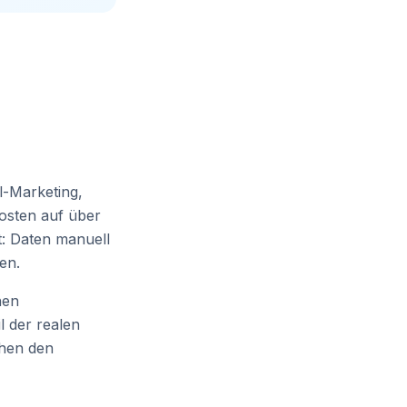
l-Marketing,
osten auf über
t: Daten manuell
en.
hen
l der realen
chen den