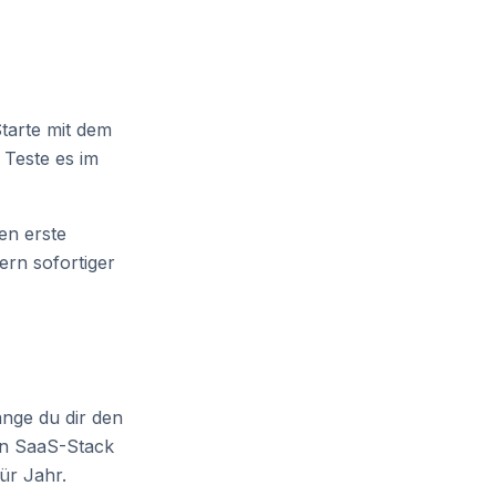
tarte mit dem
 Teste es im
en erste
ern sofortiger
lange du dir den
ten SaaS-Stack
für Jahr.